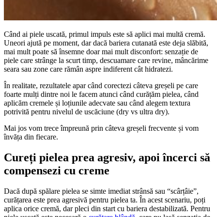
Când ai piele uscată, primul impuls este să aplici mai multă cremă.
Uneori ajută pe moment, dar dacă bariera cutanată este deja slăbită,
mai mult poate să însemne doar mai mult disconfort: senzație de
piele care strânge la scurt timp, descuamare care revine, mâncărime
seara sau zone care rămân aspre indiferent cât hidratezi.
În realitate, rezultatele apar când corectezi câteva greșeli pe care
foarte mulți dintre noi le facem atunci când curățăm pielea, când
aplicăm cremele și loțiunile adecvate sau când alegem textura
potrivită pentru nivelul de uscăciune (dry vs ultra dry).
Mai jos vom trece împreună prin câteva greșeli frecvente și vom
învăța din fiecare.
Cureți pielea prea agresiv, apoi încerci să
compensezi cu creme
Dacă după spălare pielea se simte imediat strânsă sau “scârțâie”,
curățarea este prea agresivă pentru pielea ta. În acest scenariu, poți
aplica orice cremă, dar pleci din start cu bariera destabilizată. Pentru