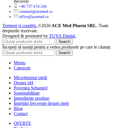
București
+40 737 674 244
comenzi@acemed.ro
office@acemed.ro
Termeni și condiții.
©2026
ACE Med Pharm SRL
. Toate
drepturile rezervate.
Designed & promoted by
TUYA Digital.
Search
Începeți să tastați pentru a vedea produsele pe care le căutați.
Search
Meniu
Categorii
Microbiomul pielii
Despre pH
Povestea Sebamed
Sustenabilitate
Ingrediente produse
Întrebări frecvente despre piele
Blog
Contact
OFERTE