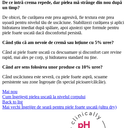
De ce intră crema repede, dar pielea mă strânge din nou după
un timp?
De obicei, fie curățarea este prea agresivă, fie textura este prea
ușoară pentru nivelul tău de uscăciune. Stabilizezi curățarea și aplici
hidratarea imediat după spălare, apoi ajustezi spre formule pentru
piele foarte uscată dacă disconfortul persistă.
Când știu că am nevoie de cremă sau loțiune cu 5% uree?
Când ai piele foarte uscată cu descuamare și disconfort care revine
rapid, mai ales pe corp, și hidratarea standard nu ține.
Când are sens folosirea unor produse cu 10% uree?
Când uscăciunea este severă, cu piele foarte aspră, scuame
persistente sau zone îngroșate (în special picioare/călcâie).
Mai nou
Cum îngrijești pielea uscată la nivelul corpului
Back to list
Mai vechi
Îngrijire de seară pentru piele foarte uscată (ultra dry)