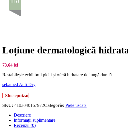
Loțiune dermatologică hidrata
73,64
lei
Restabilește echilibrul pielii și oferă hidratare de lungă durată
sebamed Anti-Dry
Stoc epuizat
SKU:
4103040167972
Categorie:
Piele uscată
Descriere
Informații suplimentare
Recenzii (0)