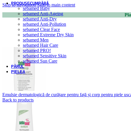
PRODUSE
CUMPĂRĂ
Skip to navigation
Skip to main content
sebamed Baby
sebamed Anti-Ageing
Pla
sebamed Anti-Dry
sebamed Anti-Pollution
sebamed Clear Face
sebamed Extreme Dry Skin
sebamed Men
sebamed Hair Care
sebamed PRO!
sebamed Sensitive Skin
sebamed Sun Care
PĂRUL
PIELEA
Emulsie dermatologică de curățare pentru față și corp pentru piele us
Back to products