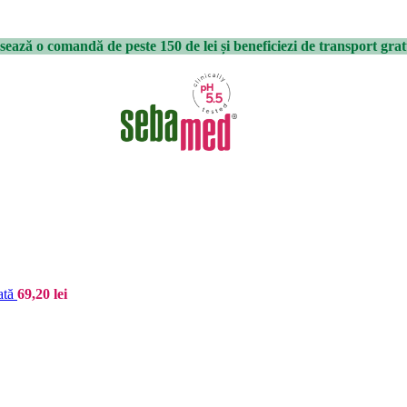
sează o comandă de peste 150 de lei și beneficiezi de transport grat
cată
69,20
lei