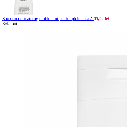
Șampon dermatologic hidratant pentru piele uscată
65,92
lei
Sold out