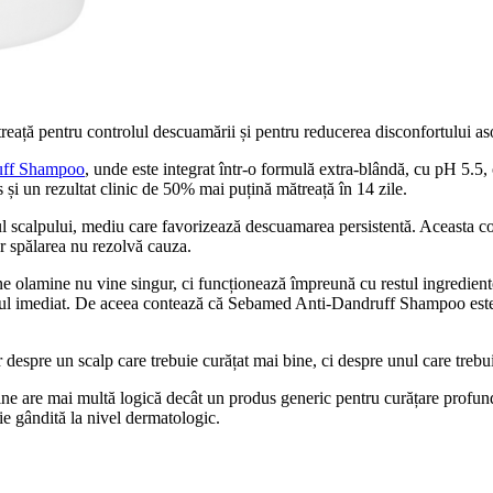
treață pentru controlul descuamării și pentru reducerea disconfortului as
uff Shampoo
, unde este integrat într-o formulă extra-blândă, cu pH 5.5, or
 și un rezultat clinic de 50% mai puțină mătreață în 14 zile.
lul scalpului, mediu care favorizează descuamarea persistentă. Aceasta c
ar spălarea nu rezolvă cauza.
e olamine nu vine singur, ci funcționează împreună cu restul ingrediente
tul imediat. De aceea contează că Sebamed Anti-Dandruff Shampoo este f
spre un scalp care trebuie curățat mai bine, ci despre unul care trebuie l
e are mai multă logică decât un produs generic pentru curățare profund
ie gândită la nivel dermatologic.