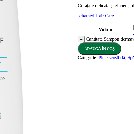
Curățare delicată și eficiență 
sebamed Hair Care
Volum
Cantitate Șampon dermato
–
ADAUGĂ ÎN COȘ
Categorie:
Piele sensibilă
,
Spă