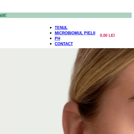
uit!
TENUL
MICROBIOMUL PIELII
0,00
LEI
PH
CONTACT