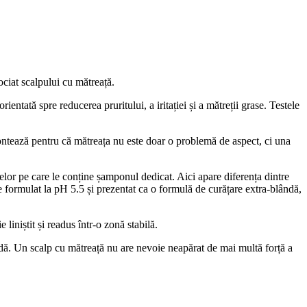
ociat scalpului cu mătreață.
ientată spre reducerea pruritului, a iritației și a mătreții grase. Testele
ontează pentru că mătreața nu este doar o problemă de aspect, ci una
lor pe care le conține șamponul dedicat. Aici apare diferența dintre
ormulat la pH 5.5 și prezentat ca o formulă de curățare extra-blândă,
iniștit și readus într-o zonă stabilă.
ă. Un scalp cu mătreață nu are nevoie neapărat de mai multă forță a