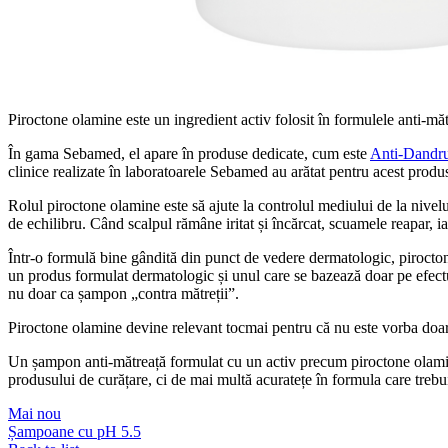
Piroctone olamine este un ingredient activ folosit în formulele anti-mă
În gama Sebamed, el apare în produse dedicate, cum este
Anti-Dandr
clinice realizate în laboratoarele Sebamed au arătat pentru acest produs
Rolul piroctone olamine este să ajute la controlul mediului de la nive
de echilibru. Când scalpul rămâne iritat și încărcat, scuamele reapar, i
Într-o formulă bine gândită din punct de vedere dermatologic, pirocton
un produs formulat dermatologic și unul care se bazează doar pe efec
nu doar ca șampon „contra mătreții”.
Piroctone olamine devine relevant tocmai pentru că nu este vorba doar de
Un șampon anti-mătreață formulat cu un activ precum piroctone olamin
produsului de curățare, ci de mai multă acuratețe în formula care trebu
Mai nou
Șampoane cu pH 5.5