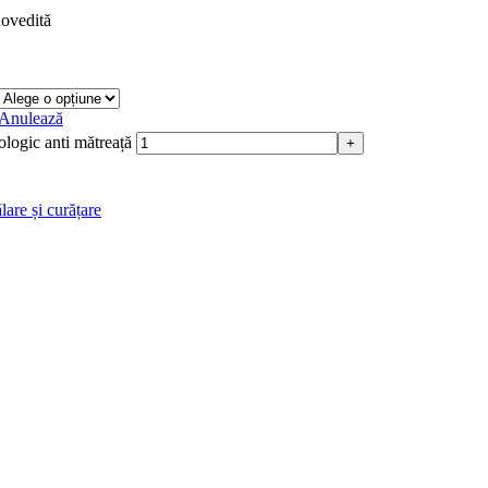
dovedită
Anulează
logic anti mătreață
+
lare și curățare