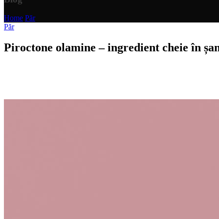
Home
/
Păr
Păr
Piroctone olamine – ingredient cheie în ș