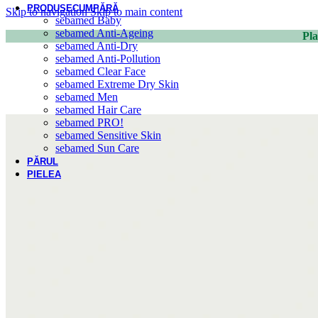
PRODUSE
CUMPĂRĂ
Skip to navigation
Skip to main content
sebamed Baby
sebamed Anti-Ageing
Pla
sebamed Anti-Dry
sebamed Anti-Pollution
sebamed Clear Face
sebamed Extreme Dry Skin
sebamed Men
sebamed Hair Care
sebamed PRO!
sebamed Sensitive Skin
sebamed Sun Care
PĂRUL
PIELEA