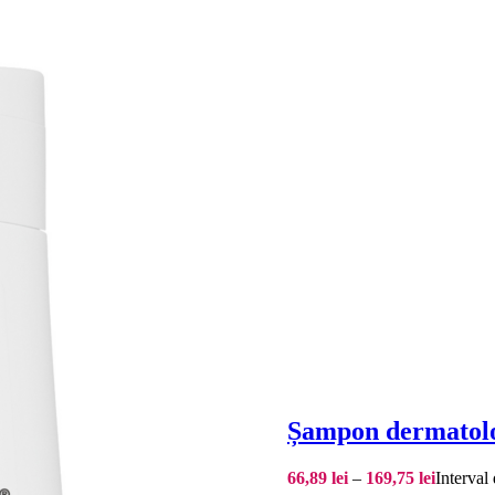
Șampon dermatolo
66,89
lei
–
169,75
lei
Interval 