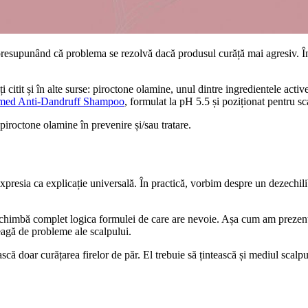
supunând că problema se rezolvă dacă produsul curăță mai agresiv. În r
i citit și în alte surse: piroctone olamine, unul dintre ingredientele acti
med Anti-Dandruff Shampoo
, formulat la pH 5.5 și poziționat pentru s
 piroctone olamine în prevenire și/sau tratare.
resia ca explicație universală. În practică, vorbim despre un dezechilib
asta schimbă complet logica formulei de care are nevoie. Așa cum am prezent
reagă de probleme ale scalpului.
 doar curățarea firelor de păr. El trebuie să țintească și mediul scalpu