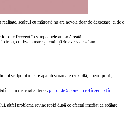
ealitate, scalpul cu mătreață nu are nevoie doar de degresare, ci de o
ve folosite frecvent în șampoanele anti-mătreață.
calp iritat, cu descuamare și tendință de exces de sebum.
ru al scalpului în care apar descuamarea vizibilă, uneori prurit,
at într-un material anterior,
pH-ul de 5.5 are un rol însemnat în
lui, altfel problema revine rapid după ce efectul imediat de spălare