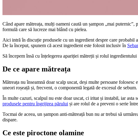
Când apare mătreața, mulți oameni caută un șampon „mai puternic”, pre
formulă care să lucreze mai blând cu pielea.
Aici intră în discuție produsele cu un ingredient despre care probabil aț
De la început, spunem că acest ingredient este folosit inclusiv în
Seba
Să începem însă cu înțelegerea apariției mătreții și rolul ingredientului
De ce apare mătreața
Mătreața nu înseamnă doar scalp uscat, deși multe persoane folosesc exp
uneori roșeață și, frecvent, o componentă legată de excesul de sebum.
În multe cazuri, scalpul nu este doar uscat, ci iritat și instabil, iar 
produsele pentru îngrijirea părului
și are rolul de a preveni o serie înt
Tocmai de aceea, un șampon anti-mătreață bun nu ar trebui să urmărească
dispare.
Ce este piroctone olamine