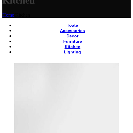
Kitchen
Home
/
Kitchen
Toate
Accessories
Decor
Furniture
Kitchen
Lighting
View Large