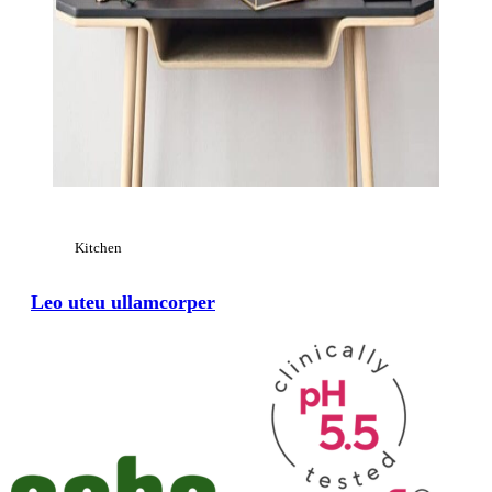
Kitchen
Leo uteu ullamcorper