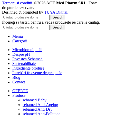
Termeni și condiții.
©2026
ACE Med Pharm SRL
. Toate
drepturile rezervate.
Designed & promoted by
TUYA Digital.
Search
Începeți să tastați pentru a vedea produsele pe care le căutați.
Search
Meniu
Categorii
Microbiomul pielii
Despre pH
Povestea Sebamed
Sustenabilitate
Ingrediente produse
Întrebări frecvente despre piele
Blog
Contact
OFERTE
Produse
sebamed Baby
sebamed Anti-Ageing
sebamed Anti-Dry
sebamed Anti-Pollution