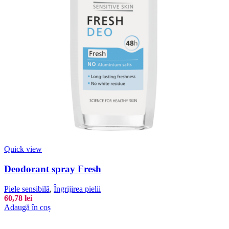
Quick view
Deodorant spray Fresh
Piele sensibilă
,
Îngrijirea pielii
60,78
lei
Adaugă în coș