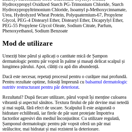
Hydroxypropyl Oxidized Starch PG-Trimonium Chloride, Starch
Hydroxypropyltrimonium Chloride, Isoamyl p-Methoxycinnamate,
Urea, Hydrolyzed Wheat Protein, Polyquaternium-67, Propylene
Glycol, PEG-4 Distearyl Ether, Distearyl Ether, Dicaprylyl Ether,
PEG-55 Propylene Glycol Oleate, Sodium Citrate, Parfum,
Phenoxyethanol, Sodium Benzoate
Mod de utilizare
Umeziți bine părul și aplicați o cantitate mică de Șampon
dermatologic pentru păr vopsit în palme și masați delicat scalpul și
lungimea părului. Apoi, clătiți cu apă din abundență.
Dacă este necesar, repetați procesul pentru o curățare mai profundă.
Pentru rezultate optime, folosiți împreună cu
balsamul dermatologic
nutritiv restructurant pentru păr deteriorat
.
Rezultatul? După fiecare utilizare, părul vopsit își menține culoarea
vibrantă și aspectul sănătos. Textura firului de păr devine mai netedă
și mai suplă, fără efect de uscare. Scalpului îi este asigurată o
hidratare echilibrată, iar firele de păr sunt protejate împotriva
factorilor agresivi din mediul înconjurător. Cu utilizare regulată,
Șamponul dermatologic pentru păr vopsit oferă un păr mai
strălucitor, mai hidratat și mai rezistent la deteriorare.