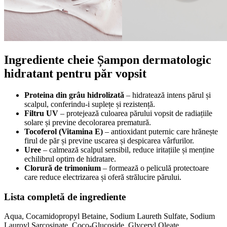
Ingrediente cheie Șampon dermatologic
hidratant pentru păr vopsit
Proteina din grâu hidrolizată
– hidratează intens părul și
scalpul, conferindu-i suplețe și rezistență.
Filtru UV
– protejează culoarea părului vopsit de radiațiile
solare și previne decolorarea prematură.
Tocoferol (Vitamina E)
– antioxidant puternic care hrănește
firul de păr și previne uscarea și despicarea vârfurilor.
Uree
– calmează scalpul sensibil, reduce iritațiile și menține
echilibrul optim de hidratare.
Clorură de trimonium
– formează o peliculă protectoare
care reduce electrizarea și oferă strălucire părului.
Lista completă de ingrediente
Aqua, Cocamidopropyl Betaine, Sodium Laureth Sulfate, Sodium
Lauroyl Sarcosinate, Coco-Glucoside, Glyceryl Oleate,