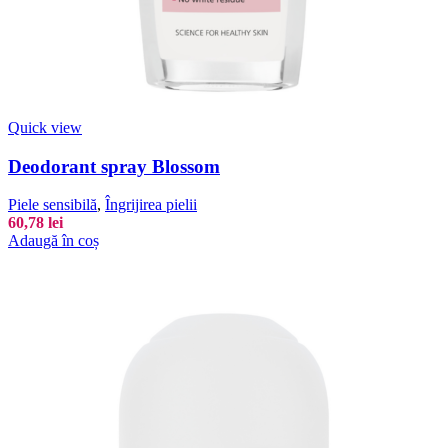
Quick view
Deodorant spray Blossom
Piele sensibilă
,
Îngrijirea pielii
60,78
lei
Adaugă în coș