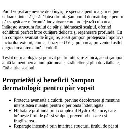
Părul vopsit are nevoie de o îngrijire specială pentru a-și menține
culoarea intensă și sănătatea firului. Șamponul dermatologic pentru
păr vopsit are o formulă inovatoare care protejează culoarea,
întărește structura firului de păr și hidratează scalpul, oferind
echilibrul perfect între curățare delicată și regenerare profundă. Cu
un complex avansat de îngrijire, acest șampon protejează împotriva
factorilor externi, cum ar fi razele UV și poluarea, prevenind astfel
degradarea prematură a culorii.
Testat dermatologic și potrivit pentru utilizare zilnică, acest șampon
ajută la menținerea unui păr moale, strălucitor și plin de vitalitate,
fără a irita scalpul.
Proprietăți și beneficii Șampon
dermatologic pentru păr vopsit
Protecție avansată a culorii, previne decolorarea și menține
intensitatea nuanței pentru o perioadă îndelungată.
Hidratare profundă prin complexul Hydro-Balance, care
hrănește firul de păr și scalpul, prevenind uscarea și
fragilizarea.
Reparație intensivă prin întărirea structurii firului de păr și