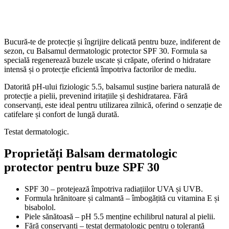
Bucură-te de protecție și îngrijire delicată pentru buze, indiferent de
sezon, cu Balsamul dermatologic protector SPF 30. Formula sa
specială regenerează buzele uscate și crăpate, oferind o hidratare
intensă și o protecție eficientă împotriva factorilor de mediu.
Datorită pH-ului fiziologic 5.5, balsamul susține bariera naturală de
protecție a pielii, prevenind iritațiile și deshidratarea. Fără
conservanți, este ideal pentru utilizarea zilnică, oferind o senzație de
catifelare și confort de lungă durată.
Testat dermatologic.
Proprietăți Balsam dermatologic
protector pentru buze SPF 30
SPF 30 – protejează împotriva radiațiilor UVA și UVB.
Formula hrănitoare și calmantă – îmbogățită cu vitamina E și
bisabolol.
Piele sănătoasă – pH 5.5 menține echilibrul natural al pielii.
Fără conservanți – testat dermatologic pentru o toleranță