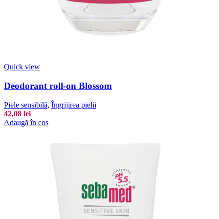
Quick view
Deodorant roll-on Blossom
Piele sensibilă
,
Îngrijirea pielii
42,08
lei
Adaugă în coș