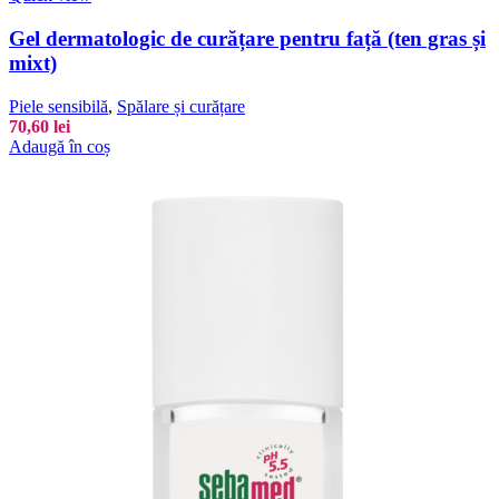
Gel dermatologic de curățare pentru față (ten gras și
mixt)
Piele sensibilă
,
Spălare și curățare
70,60
lei
Adaugă în coș