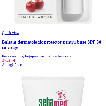
Quick view
Balsam dermatologic protector pentru buze SPF 30
cu cireșe
Piele sensibilă
,
Îngrijirea pielii
,
Protecție solară
29,22
lei
Adaugă în coș