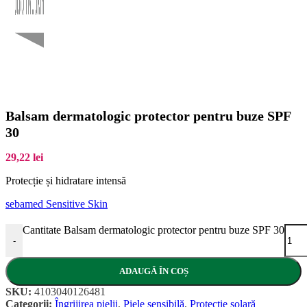
Balsam dermatologic protector pentru buze SPF
30
29,22
lei
Protecție și hidratare intensă
sebamed Sensitive Skin
Cantitate Balsam dermatologic protector pentru buze SPF 30
-
ADAUGĂ ÎN COȘ
SKU:
4103040126481
Categorii:
Îngrijirea pielii
,
Piele sensibilă
,
Protecție solară