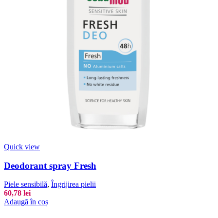
Quick view
Deodorant spray Fresh
Piele sensibilă
,
Îngrijirea pielii
60,78
lei
Adaugă în coș