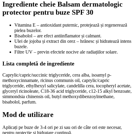
Ingrediente cheie Balsam dermatologic
protector pentru buze SPF 30
Vitamina E – antioxidant puternic, protejează și regenerează
pielea buzelor.
Bisabolol – are efect antiinflamator și calmant.
Ulei de jojoba și extract din orez – hrănesc și hidratează intens
buzele.
Filtre UV – previn efectele nocive ale radiațiilor solare.
Lista completă de ingrediente
Caprylic/capric/succinic triglyceride, cera alba, isoamyl p-
methoxycinnamate, ricinus communis oil, caprylic/capric
triglyceride, ethylhexyl salicylate, candelilla cera, tocopheryl acetate,
glyceryl ricinoleate, C18-36 acid triglyceride, c12-15 alkyl benzoate,
simmondsia chinensis oil, butyl methoxydibenzoylmethane,
bisabolol, parfum.
Mod de utilizare
Aplicați pe buze de 3-4 ori pe zi sau ori de câte ori este necesar,
pentru protecție și hidratare continuă.