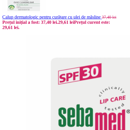
Calup dermatologic pentru curățare cu ulei de măsline
37,40
lei
Prețul inițial a fost: 37,40 lei.
29,61
lei
Prețul curent este:
29,61 lei.