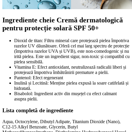
Ingrediente cheie Cremă dermatologică
pentru protecție solară SPF 50+
Dioxid de titan: Filtru mineral care protejează pielea împotriva
razelor UV dăunătoare. Oferă cel mai larg spectru de protecție
(împotriva razelor UVA și UVB), este non-comedogenic și nu
irită pielea. Este un ingredient sigur, non-toxic și compatibil cu
pielea sensibilă.
Vitamina E: Efect antioxidant, neutralizează radicalii liberi și
protejează împotriva îmbătrânirii premature a pielii.
Pantenol: Efect regenerant
Inulină și Lecitină: Menține pielea expusă la soare catifelată și
hidratată.
Bisabolol: Ingredient activ din mușețel cu efect calmant
asupra pielii.
Lista completă de ingrediente
Aqua, Octocrylene, Dibutyl Adipate, Titanium Dioxide (Nano),
C12-15 Alkyl Benzoate, Glycerin, Butyl