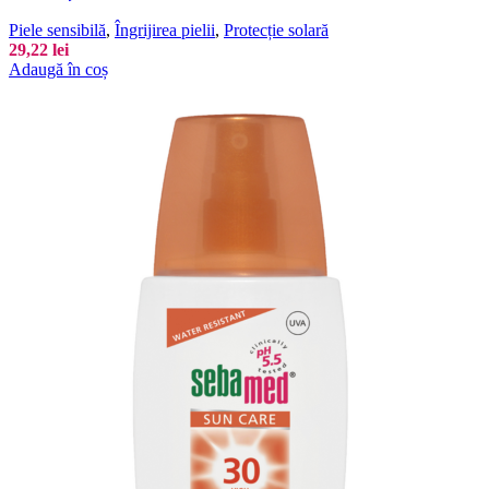
Piele sensibilă
,
Îngrijirea pielii
,
Protecție solară
29,22
lei
Adaugă în coș