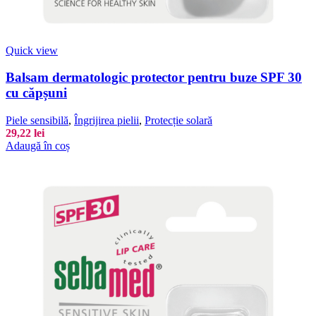
Quick view
Balsam dermatologic protector pentru buze SPF 30
cu căpșuni
Piele sensibilă
,
Îngrijirea pielii
,
Protecție solară
29,22
lei
Adaugă în coș