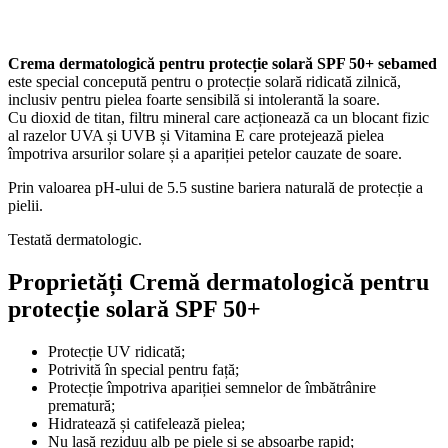
Crema dermatologică pentru protecție solară SPF 50+
sebamed
este special concepută pentru o protecție solară ridicată zilnică,
inclusiv pentru pielea foarte sensibilă si intolerantă la soare.
Cu dioxid de titan, filtru mineral care acționează ca un blocant fizic
al razelor UVA și UVB și Vitamina E care protejează pielea
împotriva arsurilor solare și a apariției petelor cauzate de soare.
Prin valoarea pH-ului de 5.5 sustine bariera naturală de protecție a
pielii.
Testată dermatologic.
Proprietăți Cremă dermatologică pentru
protecție solară SPF 50+
Protecție UV ridicată;
Potrivită în special pentru față;
Protecție împotriva apariției semnelor de îmbătrânire
prematură;
Hidratează și catifelează pielea;
Nu lasă reziduu alb pe piele și se absoarbe rapid;