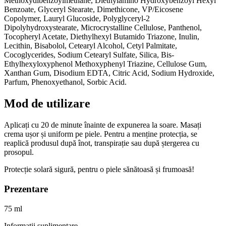
Methoxydibenzoylmethane, Diethylamino Hydroxybenzoyl Hexyl
Benzoate, Glyceryl Stearate, Dimethicone, VP/Eicosene
Copolymer, Lauryl Glucoside, Polyglyceryl-2
Dipolyhydroxystearate, Microcrystalline Cellulose, Panthenol,
Tocopheryl Acetate, Diethylhexyl Butamido Triazone, Inulin,
Lecithin, Bisabolol, Cetearyl Alcohol, Cetyl Palmitate,
Cocoglycerides, Sodium Cetearyl Sulfate, Silica, Bis-
Ethylhexyloxyphenol Methoxyphenyl Triazine, Cellulose Gum,
Xanthan Gum, Disodium EDTA, Citric Acid, Sodium Hydroxide,
Parfum, Phenoxyethanol, Sorbic Acid.
Mod de utilizare
Aplicați cu 20 de minute înainte de expunerea la soare. Masați
crema ușor și uniform pe piele. Pentru a menține protecția, se
reaplică produsul după înot, transpirație sau după ștergerea cu
prosopul.
Protecție solară sigură, pentru o piele sănătoasă și frumoasă!
Prezentare
75 ml
Informații suplimentare