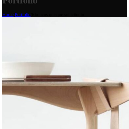
Portfolio
Home
/
Portfolio
/
Rhoncus quisque sollicitudin