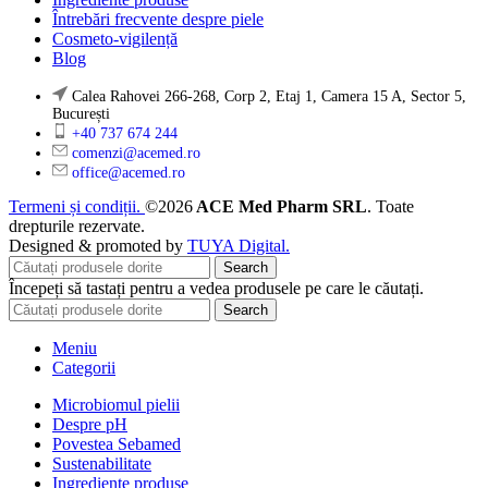
Întrebări frecvente despre piele
Cosmeto-vigilență
Blog
Calea Rahovei 266-268, Corp 2, Etaj 1, Camera 15 A, Sector 5,
București
+40 737 674 244
comenzi@acemed.ro
office@acemed.ro
Termeni și condiții.
©2026
ACE Med Pharm SRL
. Toate
drepturile rezervate.
Designed & promoted by
TUYA Digital.
Search
Începeți să tastați pentru a vedea produsele pe care le căutați.
Search
Meniu
Categorii
Microbiomul pielii
Despre pH
Povestea Sebamed
Sustenabilitate
Ingrediente produse