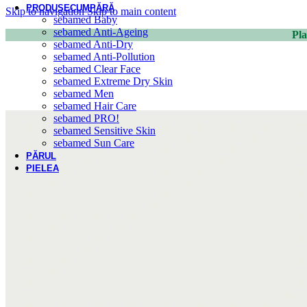
PRODUSE
CUMPĂRĂ
Skip to navigation
Skip to main content
sebamed Baby
sebamed Anti-Ageing
Pla
sebamed Anti-Dry
sebamed Anti-Pollution
sebamed Clear Face
sebamed Extreme Dry Skin
sebamed Men
sebamed Hair Care
sebamed PRO!
sebamed Sensitive Skin
sebamed Sun Care
PĂRUL
PIELEA