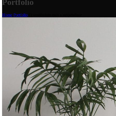
Portfolio
Home
/
Portfolio
/
Et vestibulum quis a suspendisse