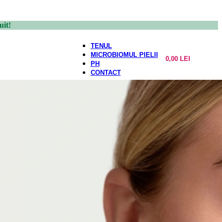
uit!
TENUL
MICROBIOMUL PIELII
0,00
LEI
PH
CONTACT