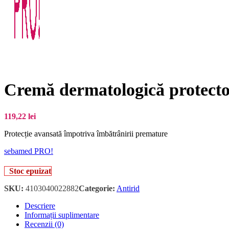
Cremă dermatologică protectoa
119,22
lei
Protecție avansată împotriva îmbătrânirii premature
sebamed PRO!
Stoc epuizat
SKU:
4103040022882
Categorie:
Antirid
Descriere
Informații suplimentare
Recenzii (0)