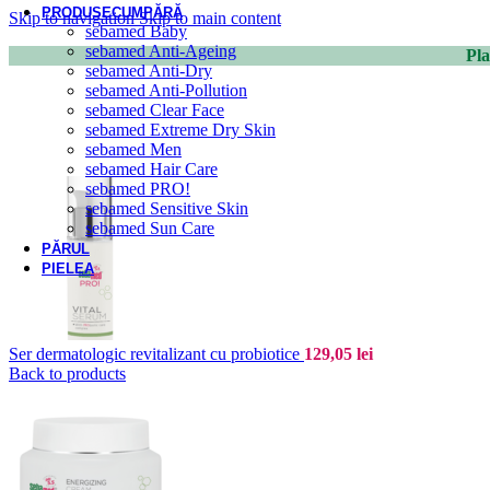
PRODUSE
CUMPĂRĂ
Skip to navigation
Skip to main content
sebamed Baby
sebamed Anti-Ageing
Pla
sebamed Anti-Dry
sebamed Anti-Pollution
sebamed Clear Face
sebamed Extreme Dry Skin
sebamed Men
sebamed Hair Care
sebamed PRO!
sebamed Sensitive Skin
sebamed Sun Care
PĂRUL
PIELEA
Ser dermatologic revitalizant cu probiotice
129,05
lei
Back to products